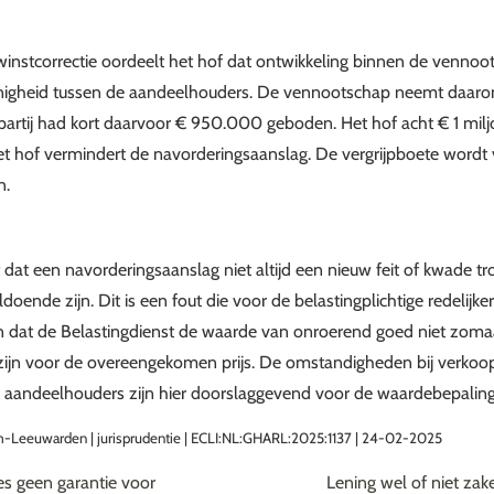
instcorrectie oordeelt het hof dat ontwikkeling binnen de vennoo
enigheid tussen de aandeelhouders. De vennootschap neemt daar
partij had kort daarvoor € 950.000 geboden. Het hof acht € 1 mi
et hof vermindert de navorderingsaanslag. De vergrijpboete wordt 
n.
 dat een navorderingsaanslag niet altijd een nieuw feit of kwade tr
doende zijn. Dit is een fout die voor de belastingplichtige redelijke
n dat de Belastingdienst de waarde van onroerend goed niet zomaa
 zijn voor de overeengekomen prijs. De omstandigheden bij verkoo
 aandeelhouders zijn hier doorslaggevend voor de waardebepaling
-Leeuwarden | jurisprudentie | ECLI:NL:GHARL:2025:1137 | 24-02-2025
es geen garantie voor
Lening wel of niet zak