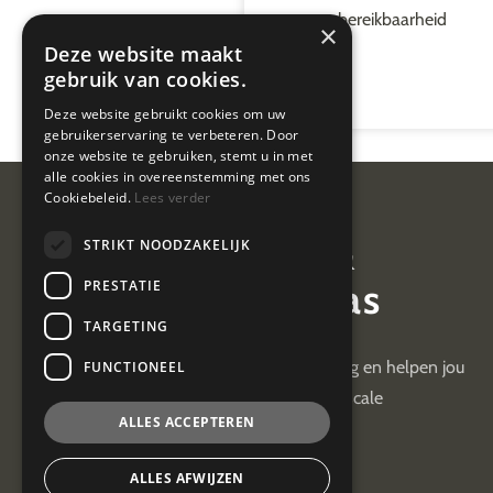
bereikbaarheid
×
Deze website maakt
gebruik van cookies.
Deze website gebruikt cookies om uw
gebruikerservaring te verbeteren. Door
onze website te gebruiken, stemt u in met
alle cookies in overeenstemming met ons
Cookiebeleid.
Lees verder
Van Geel &
STRIKT NOODZAKELIJK
van der Plas
PRESTATIE
TARGETING
Wij hebben +30 jaar ervaring en helpen jou
FUNCTIONEEL
met je administratieve en fiscale
ALLES ACCEPTEREN
uitdagingen
ALLES AFWIJZEN