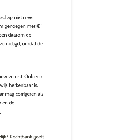
tschap niet meer
om genoegen met € 1
ljoen daarom de
vernietigd, omdat de
ouw vereist. Ook een
rwijs herkenbaar is.
r mag corrigeren als
p en de
.
elijk? Rechtbank geeft