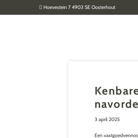
Door
Hoevestein 7 4903 SE Oosterhout
naar
de
Van Geel & van der Plas
hoofd
inhoud
Kenbare
navorde
3 april 2025
Een vastgoedvennoots