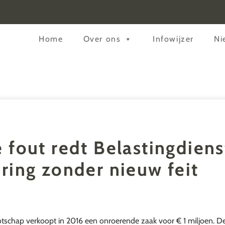
Header
Home
Over ons
Infowijzer
Ni
Rechts
 fout redt Belastingdienst
ring zonder nieuw feit
chap verkoopt in 2016 een onroerende zaak voor € 1 miljoen. De 