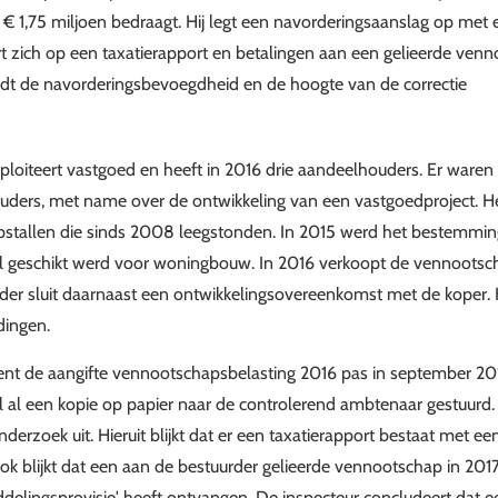
 € 1,75 miljoen bedraagt. Hij legt een navorderingsaanslag op met e
t zich op een taxatierapport en betalingen aan een gelieerde ven
jdt de navorderingsbevoegdheid en de hoogte van de correctie
oiteert vastgoed en heeft in 2016 drie aandeelhouders. Er waren i
ders, met name over de ontwikkeling van een vastgoedproject. He
pstallen die sinds 2008 leegstonden. In 2015 werd het bestemming
l geschikt werd voor woningbouw. In 2016 verkoopt de vennootsc
der sluit daarnaast een ontwikkelingsovereenkomst met de koper. Hier
dingen.
t de aangifte vennootschapsbelasting 2016 pas in september 2018 
al een kopie op papier naar de controlerend ambtenaar gestuurd.
erzoek uit. Hieruit blijkt dat er een taxatierapport bestaat met e
Ook blijkt dat een aan de bestuurder gelieerde vennootschap in 20
elingsprovisie' heeft ontvangen. De inspecteur concludeert dat e