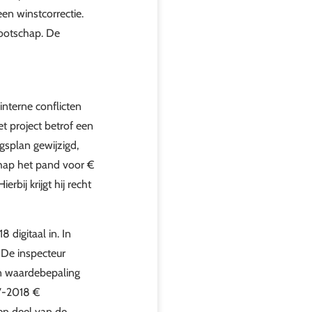
en winstcorrectie.
nootschap. De
nterne conflicten
t project betrof een
splan gewijzigd,
hap het pand voor €
bij krijgt hij recht
digitaal in. In
 De inspecteur
en waardebepaling
17-2018 €
en deel van de