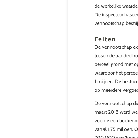
de werkelijke waarde
De inspecteur baseer
vennootschap bestri
Feiten
De vennootschap expl
tussen de aandeelhou
perceel grond met o
waardoor het percee
1 miljoen. De bestuur
op meerdere vergoe
De vennootschap dien
maart 2018 werd wel 
voerde een boekenond
van € 1,75 miljoen. 
700.000 aan 'bemidd