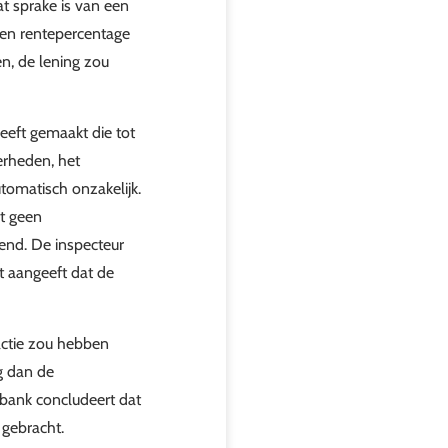
at sprake is van een
een rentepercentage
n, de lening zou
eeft gemaakt die tot
erheden, het
tomatisch onzakelijk.
at geen
eend. De inspecteur
t aangeeft dat de
actie zou hebben
g dan de
tbank concludeert dat
 gebracht.