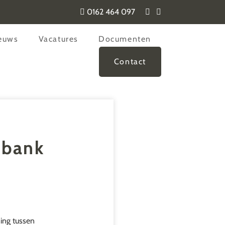
0162 464 097
euws
Vacatures
Documenten
Contact
tbank
ning tussen