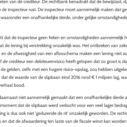
elen van de crediteur. De rechtbank benadrukt dat de bewijslast, d
op de inspecteur rust. De inspecteur moet aannemelijk maken dat g
waaronder een onafhankelijke derde, onder gelijke omstandighede
t dat de inspecteur geen feiten en omstandigheden aannemelijk h
at de lening bij verstrekking onzakelijk was. Het ontbreken van zek
te en de afwezigheid van een aflosschema maken een lening niet au
of de crediteur een debiteurenrisico heeft gelopen dat zo groot is d
 de gelden, zelfs met een hogere risico-opslag, zou hebben uitgel
 dat de waarde van de slipbaan eind 2016 rond € 1 miljoen lag, wa
verhaal bood.
daarnaast niet aannemelijk gemaakt dat een onafhankelijke derde 
oment dat de slipbaan werd verkocht voor een veel lager bedra
ng is dus ook niet 'gedurende de rit' onzakelijk geworden. De rech
as en dat de afwaardering ten laste van de fiscale winst kan worden