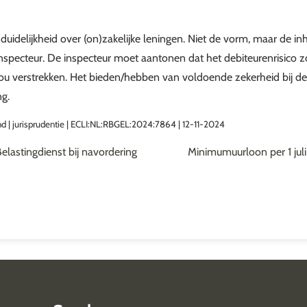
 duidelijkheid over (on)zakelijke leningen. Niet de vorm, maar de i
e inspecteur. De inspecteur moet aantonen dat het debiteurenrisico 
u verstrekken. Het bieden/hebben van voldoende zekerheid bij de de
ng.
d | jurisprudentie | ECLI:NL:RBGEL:2024:7864 | 12-11-2024
elastingdienst bij navordering
Minimumuurloon per 1 jul