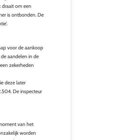
 draait om een
ener is ontbonden. De
ie'.
hap voor de aankoop
 de aandelen in de
 geen zekerheden
e deze later
2.504. De inspecteur
 moment van het
 onzakelijk worden