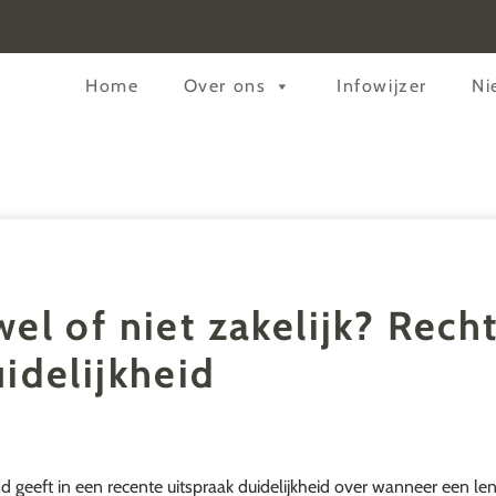
Header
Home
Over ons
Infowijzer
Ni
Rechts
wel of niet zakelijk? Rech
uidelijkheid
 geeft in een recente uitspraak duidelijkheid over wanneer een le