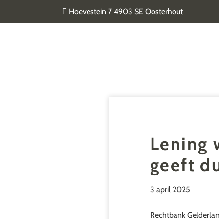
Door
Hoevestein 7 4903 SE Oosterhout
naar
de
Van Geel & van der Plas
hoofd
inhoud
Lening 
geeft d
3 april 2025
Rechtbank Gelderland