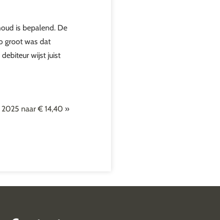
nhoud is bepalend. De
zo groot was dat
biteur wijst juist
i 2025 naar € 14,40
»