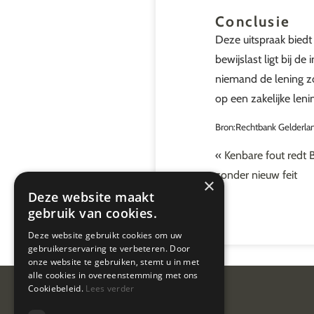
Conclusie
Deze uitspraak biedt
bewijslast ligt bij d
niemand de lening zo
op een zakelijke leni
Bron:Rechtbank Gelderlan
«
Kenbare fout redt B
zonder nieuw feit
×
Deze website maakt
gebruik van cookies.
Deze website gebruikt cookies om uw
gebruikerservaring te verbeteren. Door
onze website te gebruiken, stemt u in met
alle cookies in overeenstemming met ons
Cookiebeleid.
Lees verder